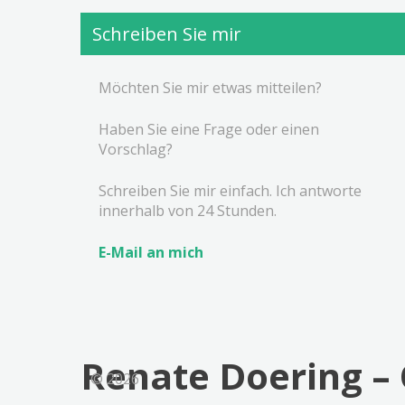
Schreiben Sie mir
Möchten Sie mir etwas mitteilen?
Haben Sie eine Frage oder einen
Vorschlag?
Schreiben Sie mir einfach. Ich antworte
innerhalb von 24 Stunden.
E-Mail an mich
Renate Doering – 
© 2026