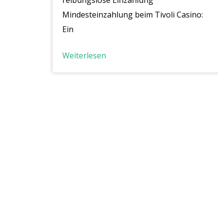
reibungslose Einzahlung
Mindesteinzahlung beim Tivoli Casino:
Ein
Weiterlesen