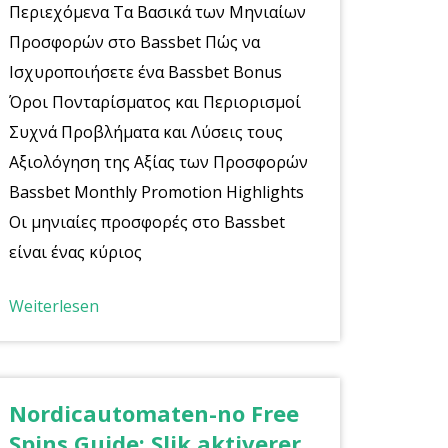
Περιεχόμενα Τα Βασικά των Μηνιαίων
Προσφορών στο Bassbet Πώς να
Ισχυροποιήσετε ένα Bassbet Bonus
Όροι Πονταρίσματος και Περιορισμοί
Συχνά Προβλήματα και Λύσεις τους
Αξιολόγηση της Αξίας των Προσφορών
Bassbet Monthly Promotion Highlights
Οι μηνιαίες προσφορές στο Bassbet
είναι ένας κύριος
Weiterlesen
Nordicautomaten-no Free
Spins Guide: Slik aktiverer