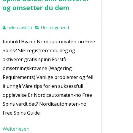
og omsetter du dem
helen.castillo
Uncategorized
Innhold Hva er Nordicautomaten-no Free
Spins? Slik registrerer du deg og
aktiverer gratis spinn Forstå
omsetningskravene (Wagering
Requirements) Vanlige problemer og feil
å unngå Våre tips for en suksessfull
opplevelse Er Nordicautomaten-no Free
Spins verdt det? Nordicautomaten-no
Free Spins Guide:
Weiterlesen