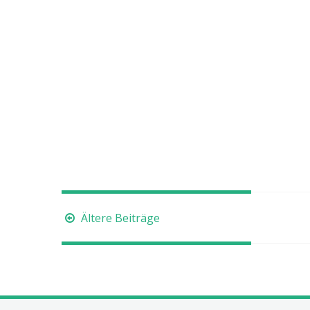
Beitragsnavigation
Ältere Beiträge