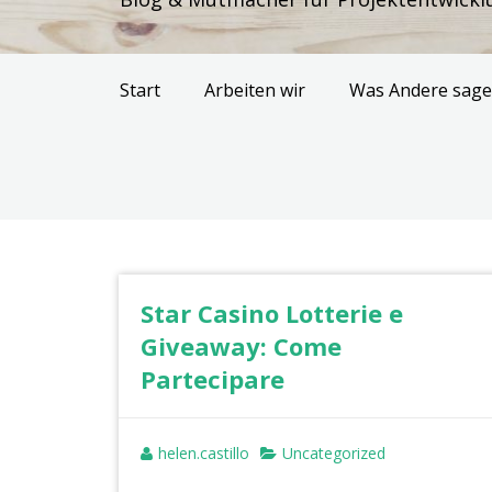
Start
Arbeiten wir
Was Andere sag
Star Casino Lotterie e
Giveaway: Come
Partecipare
helen.castillo
Uncategorized