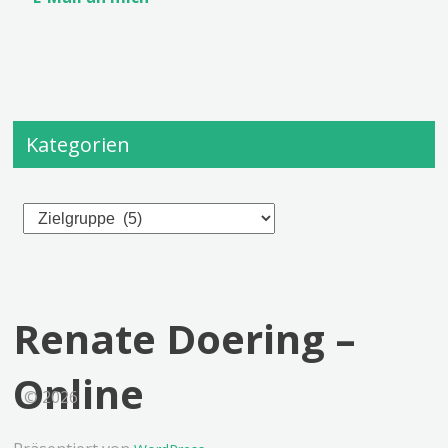
Kategorien
Kategorien
Renate Doering –
Online
© 2026