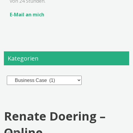
von 24 Stunden.
E-Mail an mich
Kategorien
Kategorien
Renate Doering –
Online