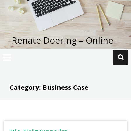
Zum
Inhalt
springen
Renate Doering – Online
Category: Business Case