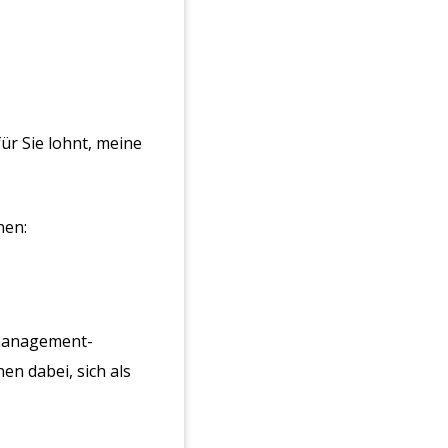
für Sie lohnt, meine
nen:
smanagement-
n dabei, sich als