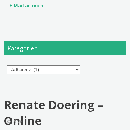
E-Mail an mich
Kategorien
Kategorien
Renate Doering –
Online
© 2026