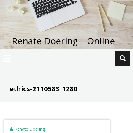
Zum
Inhalt
springen
Renate Doering – Online
ethics-2110583_1280
Renate Doering