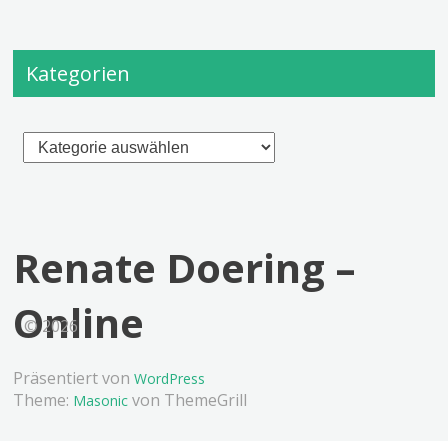
Kategorien
Kategorien
Renate Doering –
Online
© 2026
Präsentiert von
WordPress
Theme:
von ThemeGrill
Masonic