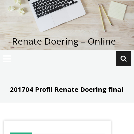
Zum
Inhalt
springen
Renate Doering – Online
201704 Profil Renate Doering final