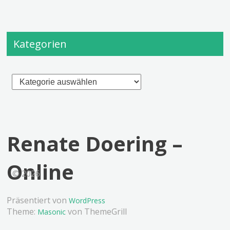
Kategorien
Kategorien
Renate Doering –
Online
© 2026
Präsentiert von
WordPress
Theme:
von ThemeGrill
Masonic