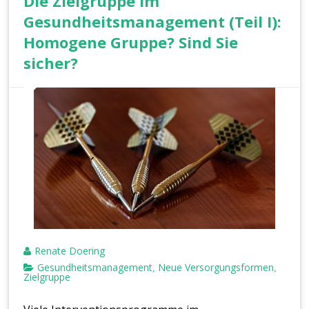
Die Zielgruppe im
Gesundheitsmanagement (Teil I):
Homogene Gruppe? Sind Sie
sicher?
Renate Doering
Gesundheitsmanagement
Neue Versorgungsformen
,
,
Zielgruppe