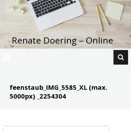
Zum
Inhalt
springen
Renate Doering – Online
feenstaub_IMG_5585_XL (max.
5000px) _2254304